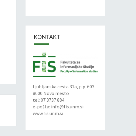
KONTAKT
Ljubljanska cesta 31a, p.p. 603
8000 Novo mesto
tel: 07 3737 884
e-pošta:
info@fis.unm.si
www.fis.unm.si