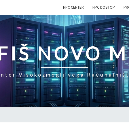
HPC CENTER
HPC DOSTOP
PR
FIŠ NOVO 
nter Visokozmogljivega Računalniš