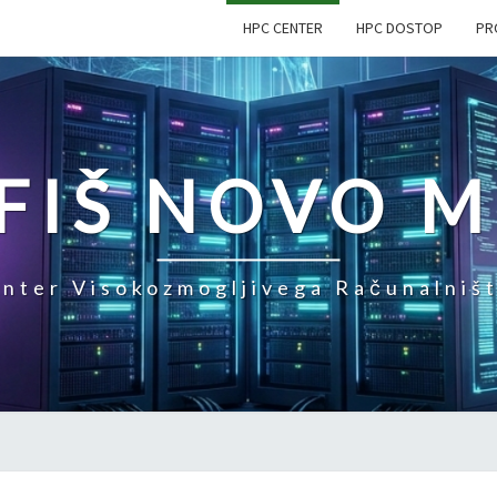
HPC CENTER
HPC DOSTOP
PR
FIŠ NOVO 
nter Visokozmogljivega Računalniš