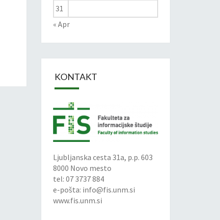
31
« Apr
KONTAKT
Ljubljanska cesta 31a, p.p. 603
8000 Novo mesto
tel: 07 3737 884
e-pošta:
info@fis.unm.si
www.fis.unm.si