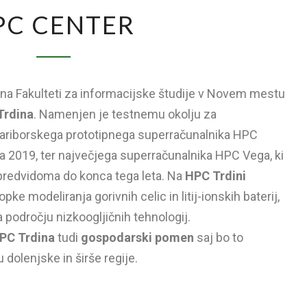
PC CENTER
a Fakulteti za informacijske študije v Novem mestu
Trdina
. Namenjen je testnemu okolju za
mariborskega prototipnega superračunalnika HPC
eta 2019, ter največjega superračunalnika HPC Vega, ki
redvidoma do konca tega leta. Na
HPC Trdini
e modeliranja gorivnih celic in litij-ionskih baterij,
 področju nizkoogljičnih tehnologij.
PC Trdina
tudi
gospodarski pomen
saj bo to
dolenjske in širše regije.