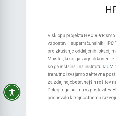
H
V sklopu projekta
HPC RIVR
smo n
vzpostavili superračunalnik
HPC 
preizkušanje oddaljenih lokacij 
Maister, ki so ga zagnali konec l
so ga inštalirali na inštitutu
IZUM
p
trenutno izvajamo zahtevne postopk
za zdaj najobetavnejših rešitev na
Poleg tega pa ima vzpostavitev
H
prispevalo k trajnostnemu razvoju 